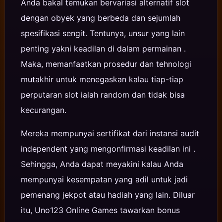
Anda bakal temukan bervariasi alternatif slot
dengan obyek yang berbeda dan sejumlah
spesifikasi sengit. Tentunya, unsur yang lain
penting yakni keadilan di dalam permainan .
Maka, memanfaatkan prosedur dan tehnologi
mutakhir untuk menegaskan kalau tiap-tiap
perputaran slot ialah random dan tidak bisa
kecurangan.
Mereka mempunyai sertifikat dari instansi audit
independent yang mengonfirmasi keadilan ini .
Sehingga, Anda dapat meyakini kalau Anda
mempunyai kesempatan yang adil untuk jadi
pemenang jekpot atau hadiah yang lain. Diluar
itu, Uno123 Online Games tawarkan bonus