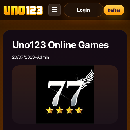
☰
Login
Daftar
Uno123 Online Games
20/07/2023
•
Admin