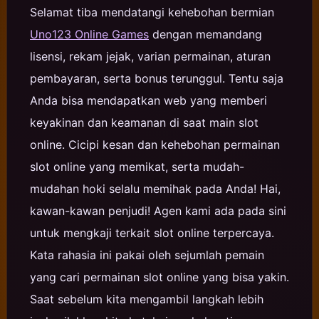
Selamat tiba mendatangi kehebohan bermian
Uno123 Online Games
dengan memandang
lisensi, rekam jejak, varian permainan, aturan
pembayaran, serta bonus terunggul. Tentu saja
Anda bisa mendapatkan web yang memberi
keyakinan dan keamanan di saat main slot
online. Cicipi kesan dan kehebohan permainan
slot online yang memikat, serta mudah-
mudahan hoki selalu memihak pada Anda! Hai,
kawan-kawan penjudi! Agen kami ada pada sini
untuk mengkaji terkait slot online terpercaya.
Kata rahasia ini pakai oleh sejumlah pemain
yang cari permainan slot online yang bisa yakin.
Saat sebelum kita mengambil langkah lebih