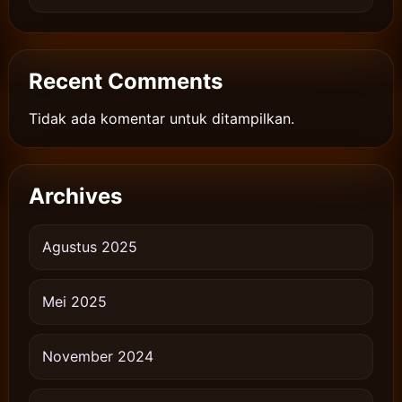
Recent Comments
Tidak ada komentar untuk ditampilkan.
Archives
Agustus 2025
Mei 2025
November 2024