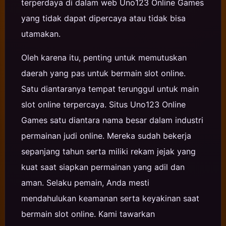
terperdaya di dalam web Uno123 Online Games
yang tidak dapat dipercaya atau tidak bisa
utamakan.
Oleh karena itu, penting untuk memutuskan
daerah yang pas untuk bermain slot online.
Satu diantaranya tempat terunggul untuk main
slot online terpercaya. Situs Uno123 Online
Games satu diantara nama besar dalam industri
permainan judi online. Mereka sudah bekerja
sepanjang tahun serta miliki rekam jejak yang
kuat saat siapkan permainan yang adil dan
aman. Selaku pemain, Anda mesti
mendahulukan keamanan serta keyakinan saat
bermain slot online. Kami tawarkan