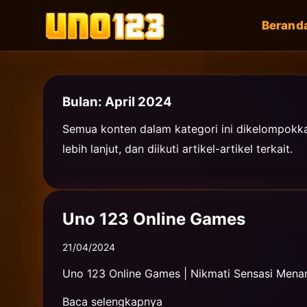
Berand
Bulan:
April 2024
Semua konten dalam kategori ini dikelompokka
lebih lanjut, dan diikuti artikel-artikel terkait.
Uno 123 Online Games
21/04/2024
Uno 123 Online Games | Nikmati Sensasi Mena
Baca selengkapnya