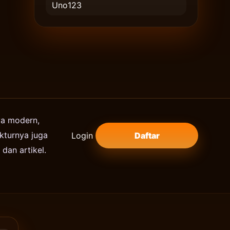
Uno123
ya modern,
kturnya juga
Login
Daftar
dan artikel.