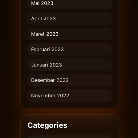
Mei 2023
April 2023
Maret 2023
Februari 2023
Januari 2023
Desember 2022
November 2022
Categories