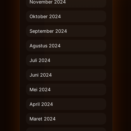
November 2024
Oktober 2024
September 2024
Agustus 2024
Juli 2024
Juni 2024
Mei 2024
April 2024
Maret 2024