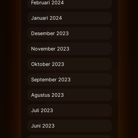
Februari 2024
Januari 2024
Desember 2023
November 2023
Oktober 2023
September 2023
Agustus 2023
Juli 2023
Juni 2023