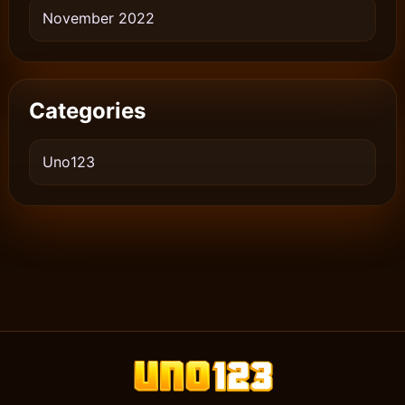
November 2022
Categories
Uno123