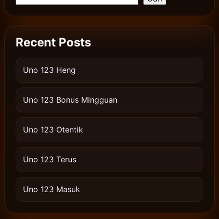
Recent Posts
Uno 123 Heng
Uno 123 Bonus Mingguan
Uno 123 Otentik
Uno 123 Terus
Uno 123 Masuk