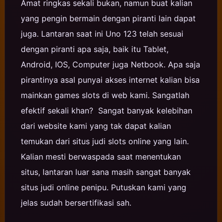
Amat ringkas sekali bukan, namun buat kalian
yang pengin bermain dengan piranti lain dapat
juga. Lantaran saat ini Uno 123 telah sesuai
dengan piranti apa saja, baik itu Tablet,
Android, IOS, Computer juga Netbook. Apa saja
pirantinya asal punyai akses internet kalian bisa
mainkan games slots di web kami. Sangatlah
efektif sekali khan? Sangat banyak kelebihan
dari website kami yang tak dapat kalian
temukan dari situs judi slots online yang lain.
Kalian mesti berwaspada saat menentukan
situs, lantaran luar sana masih sangat banyak
situs judi online penipu. Putuskan kami yang
jelas sudah bersertifikasi sah.