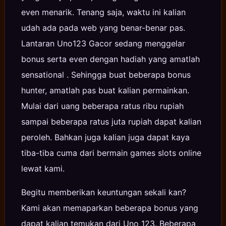
even menarik. Tenang saja, waktu ini kalian
udah ada pada web yang benar-benar pas.
Lantaran Uno123 Gacor sedang menggelar
bonus serta even dengan hadiah yang amatlah
sensational . Sehingga buat beberapa bonus
hunter, amatlah pas buat kalian permainkan.
Mulai dari uang beberapa ratus ribu rupiah
sampai beberapa ratus juta rupiah dapat kalian
peroleh. Bahkan juga kalian juga dapat kaya
tiba-tiba cuma dari bermain games slots online
lewat kami.
Begitu memberikan keuntungan sekali kan?
Kami akan memaparkan beberapa bonus yang
dapat kalian temukan dari Uno 123. Beberapa