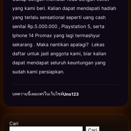
yang kami beri. Kalian dapat mendapati hadiah
yang terlalu sensational seperti uang cash
senilai Rp.5.000.000 , Playstation 5, serta
Iphone 14 Promax yang lagi termashyur
sekarang . Maka nantikan apalagi? Lekas
daftar untuk jadi anggota kami, biar kalian
dapat mendapat seluruh keuntungan yang
sudah kami persiapkan.
บทความนี้เผยแพร่ในเว็บไซต์
Uno123
Cari
Cari