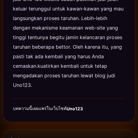
keluar terunggul untuk kawan-kawan yang mau
langsungkan proses taruhan. Lebih-lebih
dengan mekanisme keamanan web-site yang
tinggi tentunya begitu jamin kelancaran proses
taruhan beberapa bettor. Oleh karena itu, yang
pasti tak ada kembali yang harus Anda
cemaskan.kuatirkan kembali untuk tetap
mengadakan proses taruhan lewat blog judi
Uno123.
บทความนี้เผยแพร่ในเว็บไซต์
Uno123