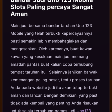
Slots Paling percaya Sangat
Aman
Main judi bersama bandar taruhan Uno 123
Mobile yang telah terbukti kepercayaannya
pasti semakin lebih membahagiakan dan
mengesankan. Oleh karenanya, buat kawan-
kawan yang kesukaan main judi memang
amatlah pantas buat kalian coba terhubung
tempat taruhan itu. Selainnya janjikan banyak
kemenangan paling besar, tentu proses taruhan
Anda pada website judi itu akan tetap terbukti
aman dan lancar. Dengan demikian, yang pasti
tidak ada kembali yang penting Anda risaukan
untuk selalu terhubung games judi
Uno123
.