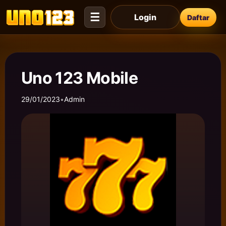
☰
Login
Daftar
Uno 123 Mobile
29/01/2023
•
Admin