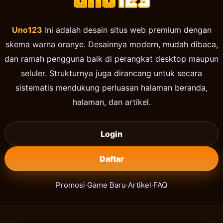
Uno123
Ini adalah desain situs web premium dengan
skema warna oranye. Desainnya modern, mudah dibaca,
dan ramah pengguna baik di perangkat desktop maupun
seluler. Strukturnya juga dirancang untuk secara
sistematis mendukung perluasan halaman beranda,
halaman, dan artikel.
Login
Daftar
Promosi
·
Game Baru
·
Artikel
·
FAQ