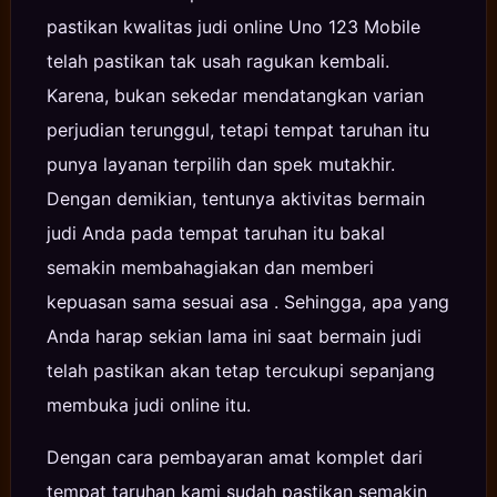
pastikan kwalitas judi online Uno 123 Mobile
telah pastikan tak usah ragukan kembali.
Karena, bukan sekedar mendatangkan varian
perjudian terunggul, tetapi tempat taruhan itu
punya layanan terpilih dan spek mutakhir.
Dengan demikian, tentunya aktivitas bermain
judi Anda pada tempat taruhan itu bakal
semakin membahagiakan dan memberi
kepuasan sama sesuai asa . Sehingga, apa yang
Anda harap sekian lama ini saat bermain judi
telah pastikan akan tetap tercukupi sepanjang
membuka judi online itu.
Dengan cara pembayaran amat komplet dari
tempat taruhan kami sudah pastikan semakin