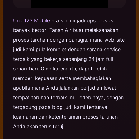
Uno 123 Mobile
era kini ini jadi opsi pokok
banyak bettor Tanah Air buat melaksanakan
proses taruhan dengan bahagia. mana web-site
judi kami pula komplet dengan sarana service
terbaik yang bekerja sepanjang 24 jam full
sehari-hari. Oleh karena itu, dapat lebih
memberi kepuasan serta membahagiakan
apabila mana Anda jalankan perjudian lewat
tempat taruhan terbaik ini. Terlebihnya, dengan
tergabung pada blog judi kami tentunya
keamanan dan ketenteraman proses taruhan
Anda akan terus teruji.