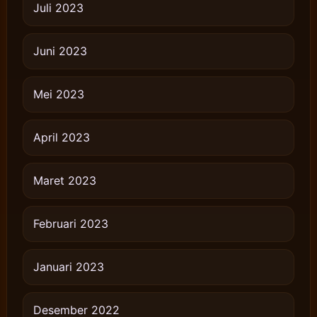
Juli 2023
Juni 2023
Mei 2023
April 2023
Maret 2023
Februari 2023
Januari 2023
Desember 2022