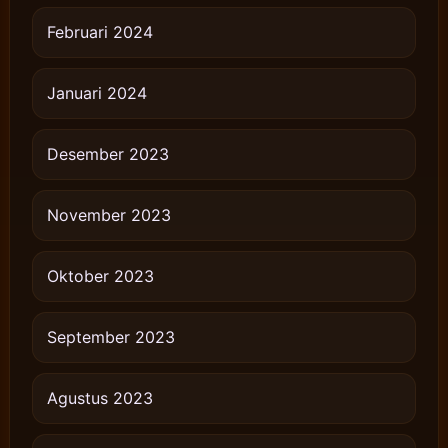
Februari 2024
Januari 2024
Desember 2023
November 2023
Oktober 2023
September 2023
Agustus 2023