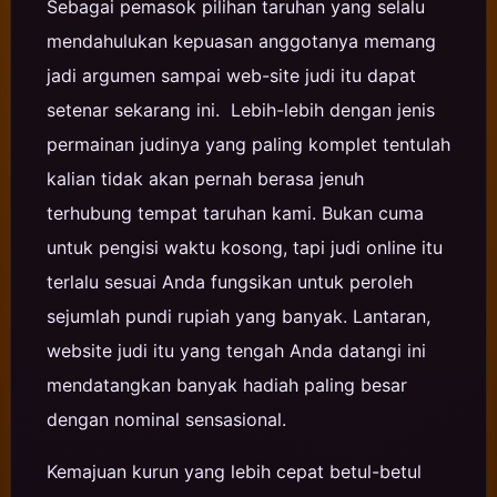
Sebagai pemasok pilihan taruhan yang selalu
mendahulukan kepuasan anggotanya memang
jadi argumen sampai web-site judi itu dapat
setenar sekarang ini. Lebih-lebih dengan jenis
permainan judinya yang paling komplet tentulah
kalian tidak akan pernah berasa jenuh
terhubung tempat taruhan kami. Bukan cuma
untuk pengisi waktu kosong, tapi judi online itu
terlalu sesuai Anda fungsikan untuk peroleh
sejumlah pundi rupiah yang banyak. Lantaran,
website judi itu yang tengah Anda datangi ini
mendatangkan banyak hadiah paling besar
dengan nominal sensasional.
Kemajuan kurun yang lebih cepat betul-betul