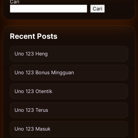
Cari
Cari
Recent Posts
Uno 123 Heng
Uno 123 Bonus Mingguan
Uno 123 Otentik
Uno 123 Terus
Uno 123 Masuk