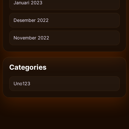
Januari 2023
Desember 2022
November 2022
Categories
Uno123