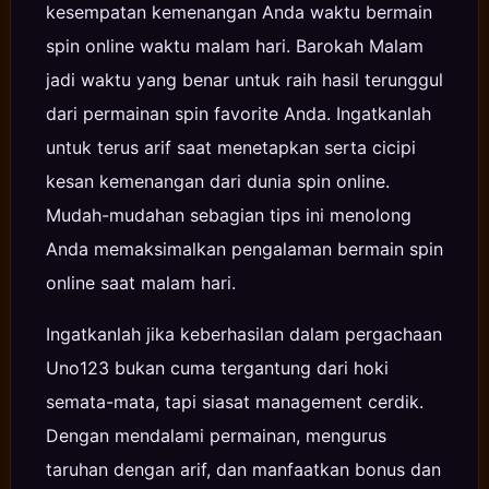
kesempatan kemenangan Anda waktu bermain
spin online waktu malam hari. Barokah Malam
jadi waktu yang benar untuk raih hasil terunggul
dari permainan spin favorite Anda. Ingatkanlah
untuk terus arif saat menetapkan serta cicipi
kesan kemenangan dari dunia spin online.
Mudah-mudahan sebagian tips ini menolong
Anda memaksimalkan pengalaman bermain spin
online saat malam hari.
Ingatkanlah jika keberhasilan dalam pergachaan
Uno123 bukan cuma tergantung dari hoki
semata-mata, tapi siasat management cerdik.
Dengan mendalami permainan, mengurus
taruhan dengan arif, dan manfaatkan bonus dan