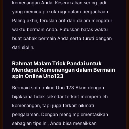
kemenangan Anda. Keserakahan sering jadi
yang memicu pokok rugi dalam pergachaan.
Paling akhir, teruslah arif dari dalam mengatur
waktu bermain Anda. Putuskan batas waktu
buat babak bermain Anda serta turuti dengan
dari siplin.
Rahmat Malam Trick Pandai untuk
Mendapat Kemenangan dalam Bermain
spin Online Uno123
Bermain spin online Uno 123 Akun dengan
bijaksana tidak sekedar terkait memperoleh
kemenangan, tapi juga terkait nikmati
pengalaman. Dengan mengimplementasikan
sebagian tips ini, Anda bisa menaikkan