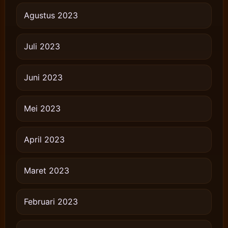
Agustus 2023
Juli 2023
Juni 2023
Mei 2023
April 2023
Maret 2023
Februari 2023