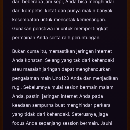
dari beberapa jam sepi, Anda bisa menghindar
dari kompetisi ketat dan punya makin banyak
kesempatan untuk mencetak kemenangan.
Gunakan peristiwa ini untuk mempertingkat
permainan Anda serta raih peruntungan.
Bukan cuma itu, memastikan jaringan internet
Anda konstan. Selang yang tak dari kehendaki
atau masalah jaringan dapat menghancurkan
pengalaman main Uno123 Anda dan menjadikan
rugi. Sebelumnya mulai sesion bermain malam
Anda, pastini jaringan internet Anda pada
keadaan sempurna buat menghindar perkara
yang tidak dari kehendaki. Seterusnya, jaga
focus Anda sepanjang session bermain. Jauhi