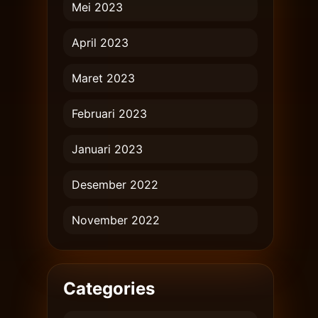
Mei 2023
April 2023
Maret 2023
Februari 2023
Januari 2023
Desember 2022
November 2022
Categories