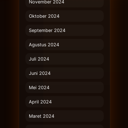
November 2024
Oktober 2024
September 2024
Agustus 2024
Juli 2024
Juni 2024
Mei 2024
April 2024
Maret 2024