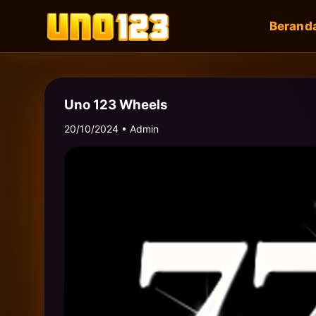
Berand
Uno 123 Wheels
20/10/2024
•
Admin