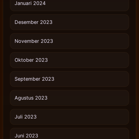
Januari 2024
Desember 2023
November 2023
Oktober 2023
September 2023
Agustus 2023
Juli 2023
Juni 2023