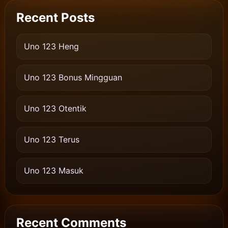
Recent Posts
Uno 123 Heng
Uno 123 Bonus Mingguan
Uno 123 Otentik
Uno 123 Terus
Uno 123 Masuk
Recent Comments