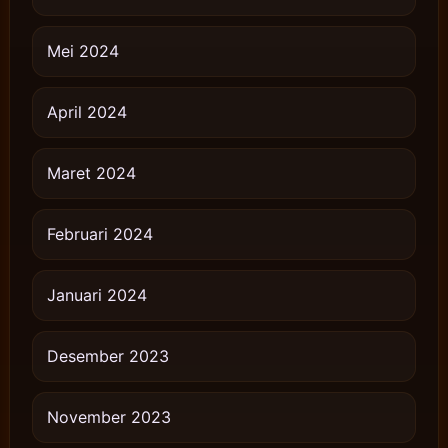
Mei 2024
April 2024
Maret 2024
Februari 2024
Januari 2024
Desember 2023
November 2023