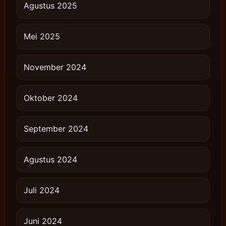
Agustus 2025
Mei 2025
November 2024
Oktober 2024
September 2024
Agustus 2024
Juli 2024
Juni 2024