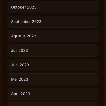
Oktober 2023
September 2023
Agustus 2023
Juli 2023
Juni 2023
Mei 2023
April 2023