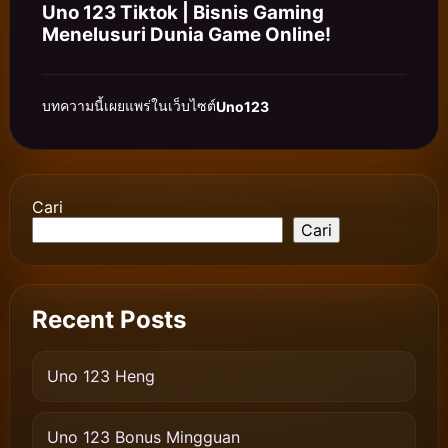
Uno 123 Tiktok | Bisnis Gaming
Menelusuri Dunia Game Online!
บทความนี้เผยแพร่ในเว็บไซต์
Uno123
Cari
Cari
Recent Posts
Uno 123 Heng
Uno 123 Bonus Mingguan