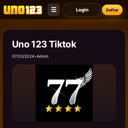
☰
Login
Daftar
Uno 123 Tiktok
07/02/2024
•
Admin