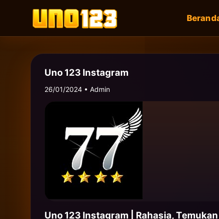
Berand
Uno 123 Instagram
26/01/2024
•
Admin
Uno 123 Instagram | Rahasia, Temukan