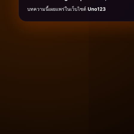
บทความนี้เผยแพร่ในเว็บไซต์
Uno123