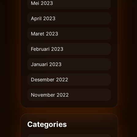
Mei 2023
April 2023
Maret 2023
Februari 2023
Januari 2023
Desember 2022
November 2022
Categories