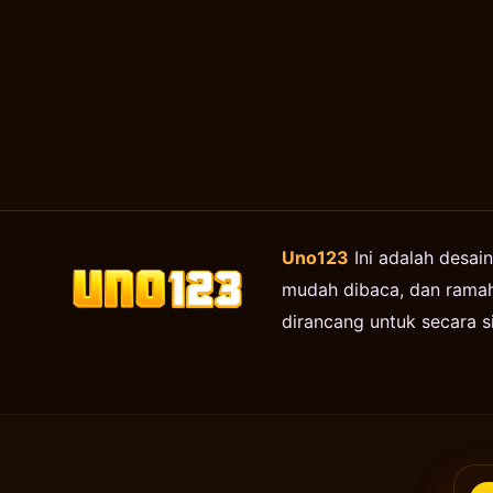
Uno123
Ini adalah desa
mudah dibaca, dan ramah
dirancang untuk secara s