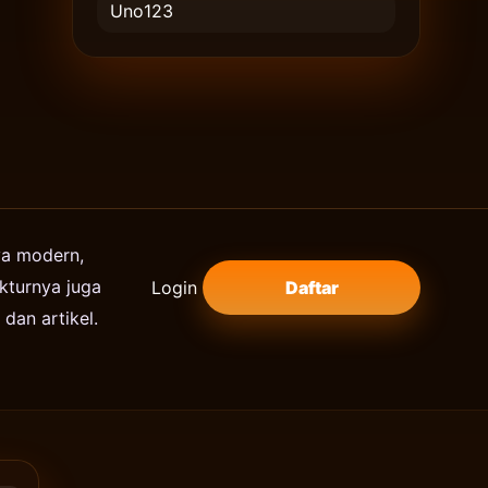
Uno123
ya modern,
kturnya juga
Login
Daftar
dan artikel.